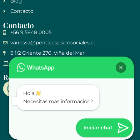
Blog
Contacto
Contacto
+56 9 5848 0005
vanessa@peritajespsicosociales.cl
6 1/2 Oriente 270, Viña del Mar
Atención online para todo Chile
Redes Sociales
Hola
Necesitas más información?
Iniciar chat
Peritajes Psicosociales © 2025
Desarrollado por Arkenco